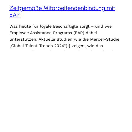
Zeitgemäße Mitarbeitendenbindung mit
EAP
Was heute für loyale Beschäftigte sorgt – und wie
Employee Assistance Programs (EAP) dabei
unterstützen. Aktuelle Studien wie die Mercer-Studie
„Global Talent Trends 2024“[1] zeigen, wie das
Vertrauen der Mitarbeitenden in ihre Arbeitgebenden
und ihre Loyalität zuletzt deutlich zurückgegangen
sind. Unternehmen stehen vor der Herausforderung,
zeitgemäße Strategien zur Mitarbeitendenbindung zu
entwickeln. Ein abwechslungsreiches Arbeitsumfeld
und…
30. September 2025