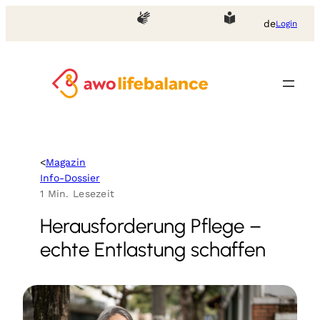
Zum
de
Login
Inhalt
springen
<
Magazin
Info-Dossier
1 Min. Lesezeit
Herausforderung Pflege –
echte Entlastung schaffen