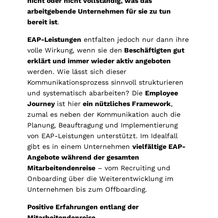
nicht oder nicht vollständig, was das
arbeitgebende Unternehmen für sie zu tun
bereit ist
.
EAP-Leistungen
entfalten jedoch nur dann ihre
volle Wirkung, wenn sie den
Beschäftigten gut
erklärt und immer wieder aktiv angeboten
werden. Wie lässt sich dieser
Kommunikationsprozess sinnvoll strukturieren
und systematisch abarbeiten? Die
Employee
Journey
ist hier
ein nützliches Framework
,
zumal es neben der Kommunikation auch die
Planung, Beauftragung und Implementierung
von EAP-Leistungen unterstützt. Im Idealfall
gibt es in einem Unternehmen
vielfältige EAP-
Angebote während der gesamten
Mitarbeitendenreise
– vom Recruiting und
Onboarding über die Weiterentwicklung im
Unternehmen bis zum Offboarding.
Positive Erfahrungen entlang der
Mitarbeitendenreise