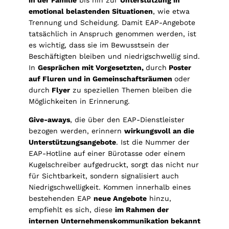
emotional belastenden Situationen
, wie etwa
Trennung und Scheidung. Damit EAP-Angebote
tatsächlich in Anspruch genommen werden, ist
es wichtig, dass sie im Bewusstsein der
Beschäftigten bleiben und niedrigschwellig sind.
In
Gesprächen mit Vorgesetzten,
durch
Poster
auf Fluren und in Gemeinschaftsräumen
oder
durch
Flyer
zu speziellen Themen bleiben die
Möglichkeiten in Erinnerung.
Give-aways
, die über den EAP-Dienstleister
bezogen werden, erinnern
wirkungsvoll an die
Unterstützungsangebote
. Ist die Nummer der
EAP-Hotline auf einer Bürotasse oder einem
Kugelschreiber aufgedruckt, sorgt das nicht nur
für Sichtbarkeit, sondern signalisiert auch
Niedrigschwelligkeit. Kommen innerhalb eines
bestehenden EAP
neue Angebote
hinzu,
empfiehlt es sich, diese
im Rahmen der
internen Unternehmenskommunikation bekannt