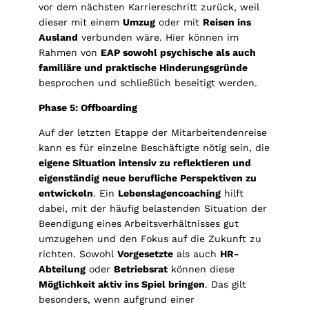
vor dem nächsten Karriereschritt zurück, weil
dieser mit einem
Umzug
oder mit
Reisen ins
Ausland
verbunden wäre. Hier können im
Rahmen von
EAP sowohl psychische als auch
familiäre und praktische Hinderungsgründe
besprochen und schließlich beseitigt werden.
Phase 5: Offboarding
Auf der letzten Etappe der Mitarbeitendenreise
kann es für einzelne Beschäftigte nötig sein, die
eigene Situation intensiv zu reflektieren und
eigenständig neue berufliche Perspektiven zu
entwickeln
. Ein
Lebenslagencoaching
hilft
dabei, mit der häufig belastenden Situation der
Beendigung eines Arbeitsverhältnisses gut
umzugehen und den Fokus auf die Zukunft zu
richten. Sowohl
Vorgesetzte
als auch
HR-
Abteilung
oder
Betriebsrat
können diese
Möglichkeit aktiv ins Spiel bringen
. Das gilt
besonders, wenn aufgrund einer