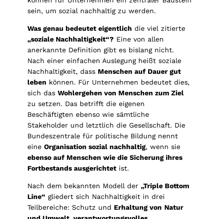
sein, um sozial nachhaltig zu werden.
Was genau bedeutet eigentlich
die viel zitierte
„soziale Nachhaltigkeit“?
Eine von allen
anerkannte Definition gibt es bislang nicht.
Nach einer einfachen Auslegung heißt soziale
Nachhaltigkeit, dass
Menschen auf Dauer gut
leben
können. Für Unternehmen bedeutet dies,
sich das
Wohlergehen von Menschen zum Ziel
zu setzen. Das betrifft die eigenen
Beschäftigten ebenso wie sämtliche
Stakeholder und letztlich die Gesellschaft. Die
Bundeszentrale für politische Bildung nennt
eine
Organisation sozial nachhaltig
, wenn sie
ebenso auf Menschen wie die Sicherung ihres
Fortbestands ausgerichtet
ist.
Nach dem bekannten Modell der
„Triple Bottom
Line“
gliedert sich Nachhaltigkeit in drei
Teilbereiche: Schutz und
Erhaltung von
Natur
und Umwelt, verantwortungsvolles