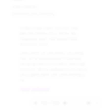
Jetzt anhören
Handouts zum Podcast
Es gibt einige Tipps, wie man easy
gesunde Ernährung in seinen Tag
integrieren kann und darauf nicht
verzichten muss.
Jeder kennt es: viel Arbeit und wenig
Zeit, da ist eine gesunde Ernährung
häufig das kleinste Problem. Allerdings
merkt der Körper spätestens am Abend,
wie ausgehungert und unterversorgt er
ist.
Jetzt anhören