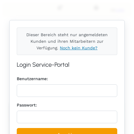
Zum
de
Login
Inhalt
springen
Dieser Bereich steht nur angemeldeten
Kunden und ihren Mitarbeitern zur
Verfügung.
Noch kein Kunde?
Login Service-Portal
Easy-after-work-cooking
Benutzername:
Passwort: