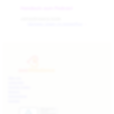
Handouts zum Podcast
Jobfood
Dressing Guide
Nächster:
Essen im Homeoffice
»
Über uns
Leistungen
Häufige Fragen
Magazin
Stellenbörse
Kontakt