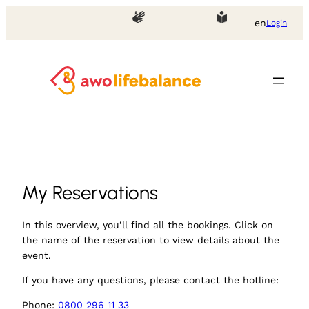
Skip
en
Login
to
content
My Reservations
In this overview, you’ll find all the bookings. Click on
the name of the reservation to view details about the
event.
If you have any questions, please contact the hotline:
Phone:
0800 296 11 33